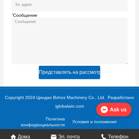
*
Сообщение
Представлять на рассмотрение
Copyright 2024 Циндао Bohos Machinery Co., Ltd.
Разработано
iglobalwin.com
Ask us
Политика
Условия и положения
конфиденциальности
Дома
Эл. почта
Телефон